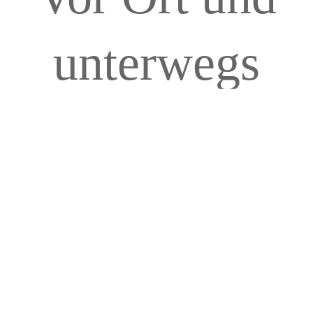
unterwegs
Sie erreichen mich in meiner Tierarztpraxis
in Gützkow. Ich bin aber auch mobil für Sie
unterwegs.
Kleintiere
• Gesundheitsvorsorge
• Schutzimpfungen
• Zahnbehandlungen